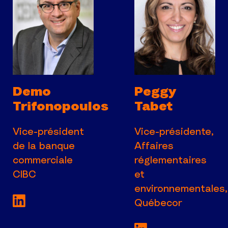
Demo
Peggy
Trifonopoulos
Tabet
Vice-président
Vice-présidente,
de la banque
Affaires
commerciale
réglementaires
CIBC
et
environnementales,
Voir la page LinkedIn de Vice-président 
Québecor
Voir la page Lin