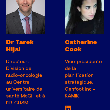
Dr Tarek
Catherine
Hijal
Cook
Directeur,
Vice-présidente
Division de
de la
radio‑oncologie
planification
au Centre
stratégique,
universitaire de
Genfoot Inc -
santé McGill et à
KAMIK
l’IR‑CUSM
Voir la page Link