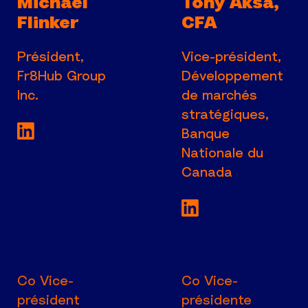
Michael
Tony Aksa,
Flinker
CFA
Président,
Vice-président,
Fr8Hub Group
Développement
Inc.
de marchés
stratégiques,
Voir la page LinkedIn de Président, Fr8Hub
Banque
Nationale du
Canada
Voir la page Lin
Co Vice-
Co Vice-
président
présidente