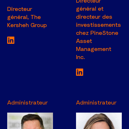
Directeur
général et
Directeur
directeur des
général, The
investissements
Kersheh Group
chez PineStone
Voir la page LinkedIn de Directeur généra
Asset
Management
Inc.
Voir la page Lin
Administrateur
Administrateur