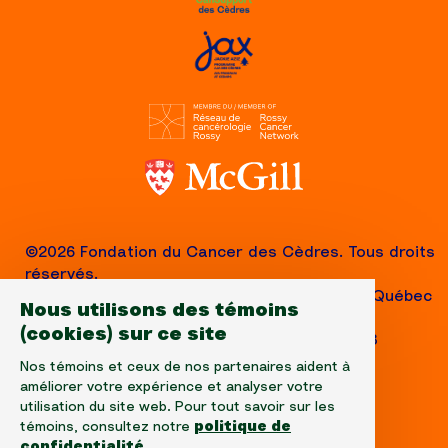
©2026 Fondation du Cancer des Cèdres. Tous droits
réservés.
1310, avenue Greene, Suite 520, Westmount, Québec
Nous utilisons des témoins
H3Z 2B2,
(cookies) sur ce site
Téléphone: (514) 656-6662, Fax: (514) 303-1288
No. ARC 10520-2501-RR-0001
Nos témoins et ceux de nos partenaires aident à
améliorer votre expérience et analyser votre
utilisation du site web. Pour tout savoir sur les
témoins, consultez notre
politique de
confidentialité
.