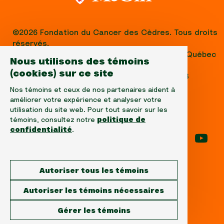
©2026 Fondation du Cancer des Cèdres. Tous droits
réservés.
1310, avenue Greene, Suite 520, Westmount, Québec
Nous utilisons des témoins
H3Z 2B2,
(cookies) sur ce site
Téléphone: (514) 656-6662, Fax: (514) 303-1288
No. ARC 10520-2501-RR-0001
Nos témoins et ceux de nos partenaires aident à
améliorer votre expérience et analyser votre
utilisation du site web. Pour tout savoir sur les
témoins, consultez notre
politique de
confidentialité
.
Suivez-nous sur facebook
Suivez-nous sur instagram
Suivez-nous sur l
Suiv
Autoriser tous les témoins
Avertissement
Autoriser les témoins nécessaires
Protection de la confidentialité
Gérer les témoins