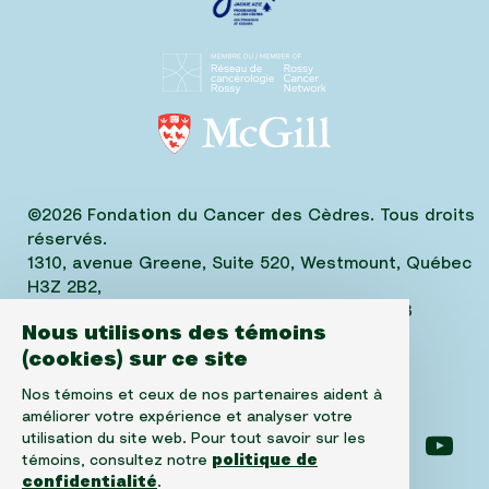
©2026 Fondation du Cancer des Cèdres. Tous droits
réservés.
1310, avenue Greene, Suite 520, Westmount, Québec
H3Z 2B2,
Téléphone: (514) 656-6662, Fax: (514) 303-1288
Nous utilisons des témoins
No. ARC 10520-2501-RR-0001
(cookies) sur ce site
Nos témoins et ceux de nos partenaires aident à
améliorer votre expérience et analyser votre
utilisation du site web. Pour tout savoir sur les
Suivez-nous sur facebook
Suivez-nous sur instagram
Suivez-nous sur l
Suiv
témoins, consultez notre
politique de
confidentialité
.