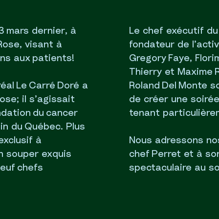
23 mars dernier, à
Le chef exécutif du 
Rose, visant à
fondateur de l’acti
ins aux patients!
Gregory Faye, Flor
Thierry et Maxime 
réal Le Carré Doré a
Roland Del Monte so
se; il s’agissait
de créer une soiré
ndation du cancer
tenant particulière
in du Québec. Plus
exclusif à
Nous adressons nos
 un souper exquis
chef Perret et à so
neuf chefs
spectaculaire au so