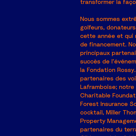
transformer la faço
Nous sommes extrê
golfeurs, donateurs
cette année et qui 
de financement. No
principaux partenai
succès de l’événeme
la Fondation Rossy
partenaires des vo
Laframboise; notre p
Charitable Foundati
Forest Insurance So
cocktail, Miller Th
Property Managemen
partenaires du terr