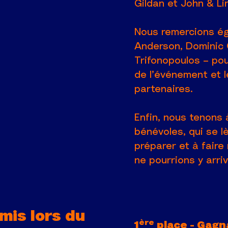
Gildan et John & Lin
Nous remercions ég
Anderson, Dominic 
Trifonopoulos – pou
de l’événement et 
partenaires.
Enfin, nous tenons 
bénévoles, qui se l
préparer et à faire
ne pourrions y arri
mis lors du
ère
1
place - Gagn