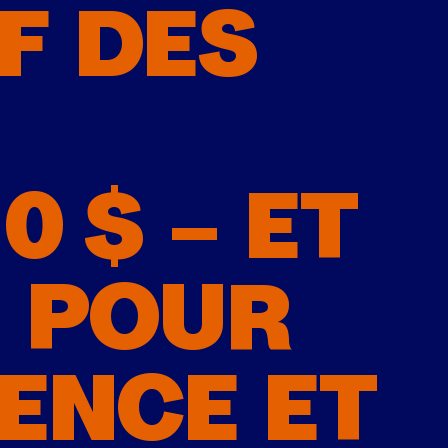
F DES
 $ – ET
– POUR
ENCE ET