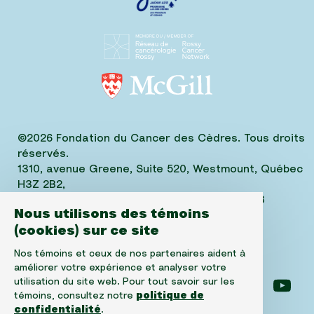
©2026 Fondation du Cancer des Cèdres. Tous droits
réservés.
1310, avenue Greene, Suite 520, Westmount, Québec
H3Z 2B2,
Téléphone: (514) 656-6662, Fax: (514) 303-1288
Nous utilisons des témoins
No. ARC 10520-2501-RR-0001
(cookies) sur ce site
Nos témoins et ceux de nos partenaires aident à
améliorer votre expérience et analyser votre
utilisation du site web. Pour tout savoir sur les
Suivez-nous sur facebook
Suivez-nous sur instagram
Suivez-nous sur l
Suiv
témoins, consultez notre
politique de
confidentialité
.