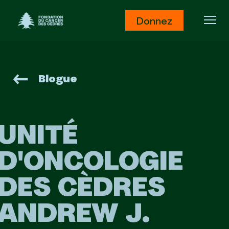
Fondation du Cancer des Cèdres
Donnez
Ouv
Blogue
UNITÉ
D'ONCOLOGIE
DES CÈDRES
ANDREW J.