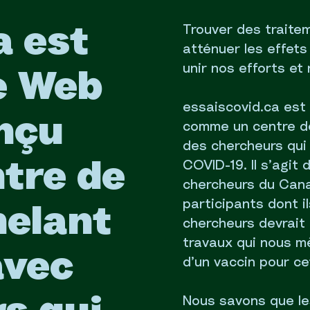
Trouver des traite
a est
atténuer les effets 
unir nos efforts et 
te Web
essaiscovid.ca est
nçu
comme un centre de
des chercheurs qui 
tre de
COVID-19. Il s’agit 
chercheurs du Cana
participants dont i
melant
chercheurs devrait
travaux qui nous mè
avec
d’un vaccin pour ce
Nous savons que le