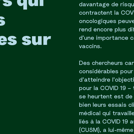
s qui
davantage de risque
contractent la COVI
s
oncologiques peuven
rend encore plus diff
es sur
d’une importance c
vaccins.
Des chercheurs can
considérables pour
d’atteindre l’objec
pour la COVID 19 – 
se heurtent est de
bien leurs essais c
médical qui travaill
liés à la COVID 19 
(CUSM), a lui-même 