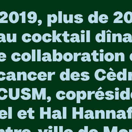
2019, plus de 2
au cocktail dîna
 collaboration 
cancer des Cèdr
CUSM, coprésid
l et Hal Hannaf