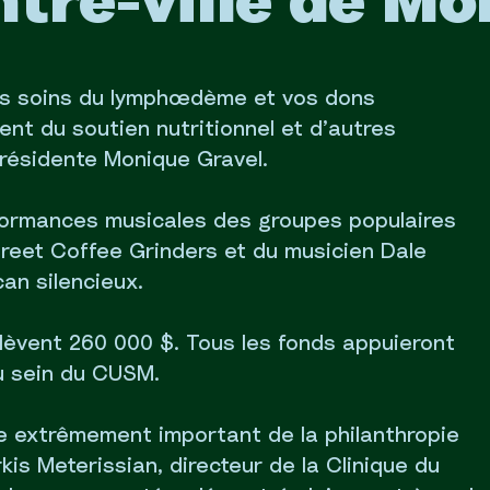
tre-ville de Mo
es soins du lymphœdème et vos dons
nt du soutien nutritionnel et d’autres
présidente Monique Gravel.
formances musicales des groupes populaires
eet Coffee Grinders et du musicien Dale
can silencieux.
élèvent 260 000 $. Tous les fonds appuieront
du sein du CUSM.
le extrêmement important de la philanthropie
kis Meterissian, directeur de la Clinique du