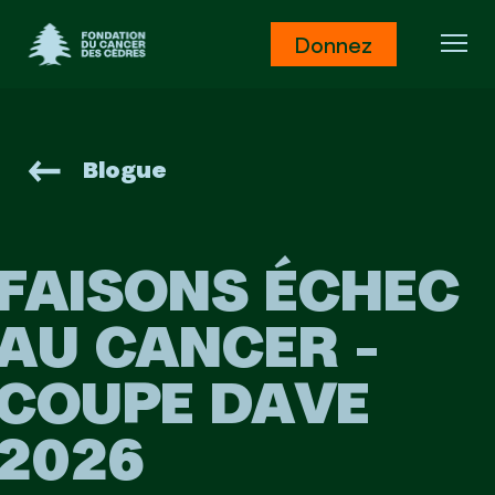
Fondation du Cancer des Cèdres
Donnez
Ouv
Blogue
FAISONS ÉCHEC
AU CANCER -
COUPE DAVE
2026