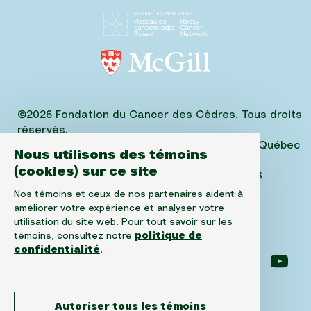
©2026 Fondation du Cancer des Cèdres. Tous droits
réservés.
1310, avenue Greene, Suite 520, Westmount, Québec
Nous utilisons des témoins
H3Z 2B2,
(cookies) sur ce site
Téléphone: (514) 656-6662, Fax: (514) 303-1288
No. ARC 10520-2501-RR-0001
Nos témoins et ceux de nos partenaires aident à
améliorer votre expérience et analyser votre
utilisation du site web. Pour tout savoir sur les
témoins, consultez notre
politique de
confidentialité
.
Suivez-nous sur facebook
Suivez-nous sur instagram
Suivez-nous sur l
Suiv
Autoriser tous les témoins