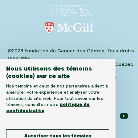
©2026 Fondation du Cancer des Cèdres. Tous droits
réservés.
1310, avenue Greene, Suite 520, Westmount, Québec
Nous utilisons des témoins
H3Z 2B2,
(cookies) sur ce site
Téléphone: (514) 656-6662, Fax: (514) 303-1288
No. ARC 10520-2501-RR-0001
Nos témoins et ceux de nos partenaires aident à
améliorer votre expérience et analyser votre
utilisation du site web. Pour tout savoir sur les
témoins, consultez notre
politique de
confidentialité
.
Suivez-nous sur facebook
Suivez-nous sur instagram
Suivez-nous sur l
Suiv
Autoriser tous les témoins