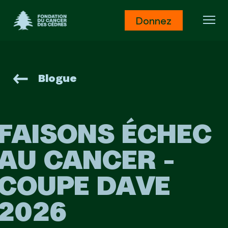
Fondation du Cancer des Cèdres
Donnez
Ouv
Blogue
FAISONS ÉCHEC
AU CANCER -
COUPE DAVE
2026