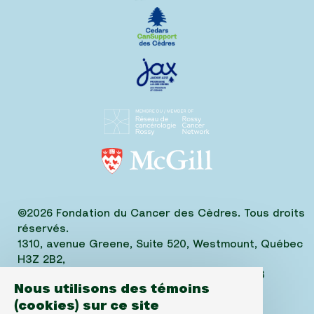
©2026 Fondation du Cancer des Cèdres. Tous droits
réservés.
1310, avenue Greene, Suite 520, Westmount, Québec
H3Z 2B2,
Téléphone: (514) 656-6662, Fax: (514) 303-1288
Nous utilisons des témoins
No. ARC 10520-2501-RR-0001
(cookies) sur ce site