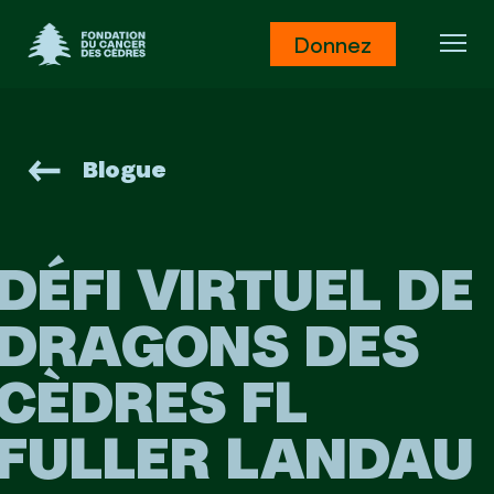
Fondation du Cancer des Cèdres
Donnez
Ouv
Blogue
DÉFI VIRTUEL DE
DRAGONS DES
CÈDRES FL
FULLER LANDAU