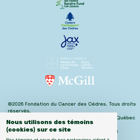
©2026 Fondation du Cancer des Cèdres. Tous droits
réservés.
1310, avenue Greene, Suite 520, Westmount, Québec
Nous utilisons des témoins
H3Z 2B2,
(cookies) sur ce site
Téléphone: (514) 656-6662, Fax: (514) 303-1288
No. ARC 10520-2501-RR-0001