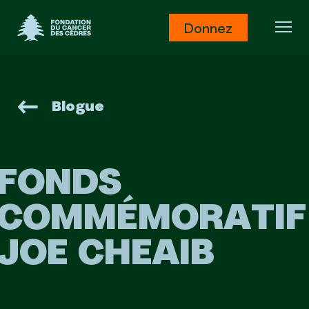
Fondation du Cancer des Cèdres
Donnez
Ouv
Blogue
FONDS
COMMÉMORATIF
JOE CHEAIB