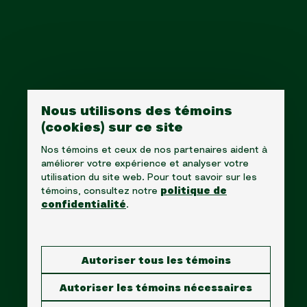
En
FAQ
Carrières et bénévolat
Contac
Nous utilisons des témoins
(cookies) sur ce site
Nos témoins et ceux de nos partenaires aident à
améliorer votre expérience et analyser votre
utilisation du site web. Pour tout savoir sur les
témoins, consultez notre
politique de
confidentialité
.
©2026 Fondation du Cancer des Cèdres. Tous droits
Autoriser tous les témoins
1310, avenue Greene, Suite 520, Westmount, Québec
Téléphone: (514) 656-6662, Fax: (514) 303-1288
Autoriser les témoins nécessaires
No. ARC 10520-2501-RR-0001