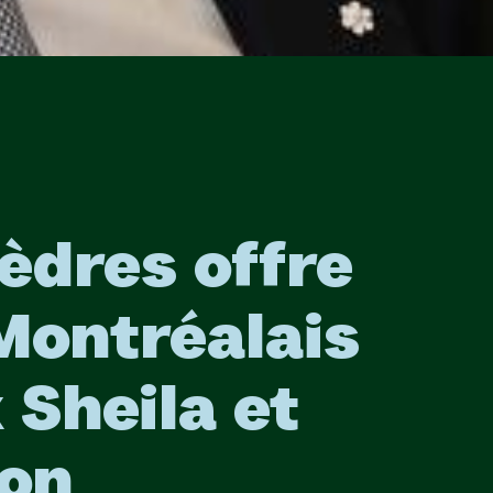
èdres offre
 Montréalais
 Sheila et
son