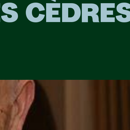
S CÈDRE
E