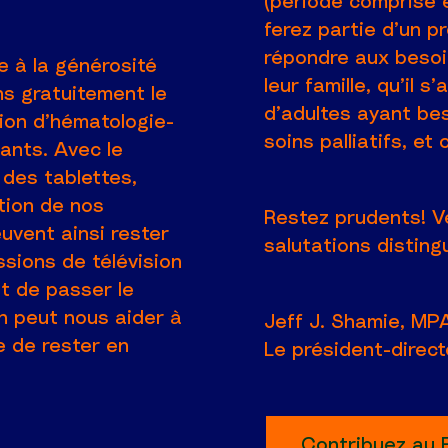
(période comprise e
ferez partie d’un p
répondre aux besoi
e à la générosité
leur famille, qu’il 
s gratuitement le
d’adultes ayant bes
sion d’hématologie-
soins palliatifs, et
ants. Avec le
des tablettes,
tion de nos
Restez prudents! V
uvent ainsi rester
salutations disting
issions de télévision
t de passer le
n peut nous aider à
Jeff J. Shamie, MP
 de rester en
Le président-direct
Contribuez au 