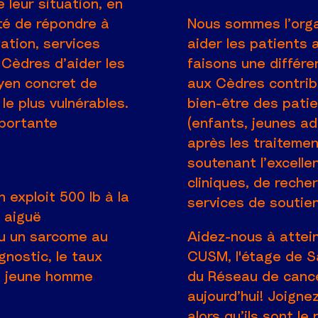
 leur situation, en
ité de répondre à
Nous sommes l’orga
ation, services
aider les patients 
 Cèdres d’aider les
faisons une différ
yen concret de
aux Cèdres contribu
le plus vulnérables.
bien-être des pati
mportante
(enfants, jeunes adu
après les traitemen
soutenant l’excelle
cliniques, de reche
 exploit 500 lb à la
services de soutien
e aiguë
eu un sarcome au
Aidez-nous à attein
gnostic, le taux
CUSM, l'étage de S
le jeune homme
du Réseau de cancé
aujourd’hui! Joigne
alors qu’ils sont le 