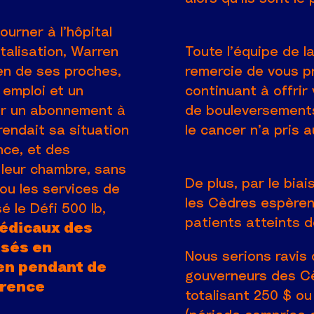
journer à l’hôpital
talisation, Warren
Toute l’équipe de 
ien de ses proches,
remercie de vous p
n emploi et un
continuant à offrir
er un abonnement à
de bouleversements
 rendait sa situation
le cancer n’a pris 
nce, et des
 leur chambre, sans
De plus, par le bia
 ou les services de
les Cèdres espèrent
é le Défi 500 lb,
patients atteints de
médicaux des
isés en
Nous serions ravis
len pendant de
gouverneurs des Cè
érence
totalisant 250 $ ou