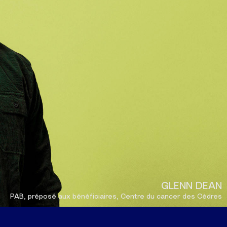
GLENN DEAN
PAB, préposé aux bénéficiaires, Centre du cancer des Cèdres