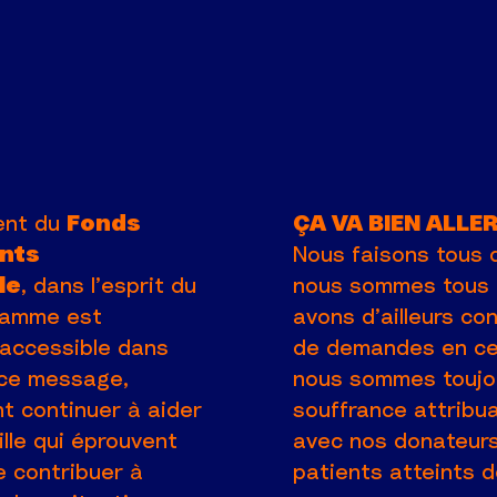
ent du
Fonds
ÇA VA BIEN ALLER
ents
Nous faisons tous d
le
, dans l’esprit du
nous sommes tous q
gramme est
avons d’ailleurs c
accessible dans
de demandes en ce
 ce message,
nous sommes toujour
t continuer à aider
souffrance attribua
ille qui éprouvent
avec nos donateurs 
de contribuer à
patients atteints d