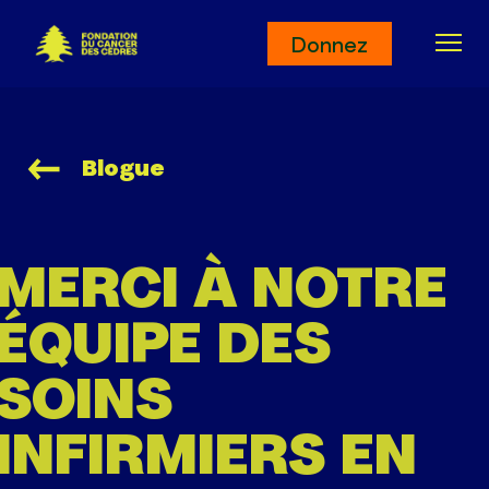
Fondation du Cancer des Cèdres
Donnez
Ouv
Blogue
MERCI À NOTRE
ÉQUIPE DES
SOINS
INFIRMIERS EN