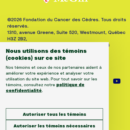
©2026 Fondation du Cancer des Cèdres. Tous droits
réservés.
1310, avenue Greene, Suite 520, Westmount, Québec
H3Z 2B2,
Téléphone: (514) 656-6662, Fax: (514) 303-1288
Nous utilisons des témoins
No. ARC 10520-2501-RR-0001
(cookies) sur ce site
Nos témoins et ceux de nos partenaires aident à
améliorer votre expérience et analyser votre
utilisation du site web. Pour tout savoir sur les
Suivez-nous sur facebook
Suivez-nous sur instagram
Suivez-nous sur l
Suiv
témoins, consultez notre
politique de
confidentialité
.
Avertissement
Autoriser tous les témoins
Protection de la confidentialité
Autoriser les témoins nécessaires