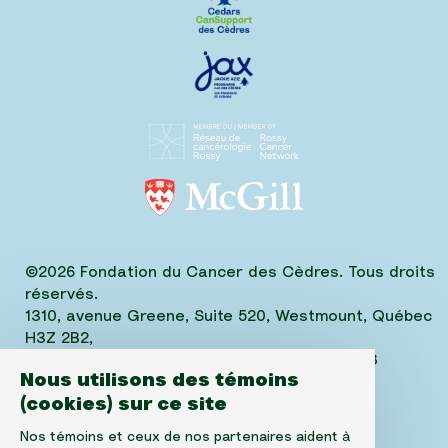
©2026 Fondation du Cancer des Cèdres. Tous droits
réservés.
1310, avenue Greene, Suite 520, Westmount, Québec
H3Z 2B2,
Téléphone: (514) 656-6662, Fax: (514) 303-1288
Nous utilisons des témoins
No. ARC 10520-2501-RR-0001
(cookies) sur ce site
Nos témoins et ceux de nos partenaires aident à