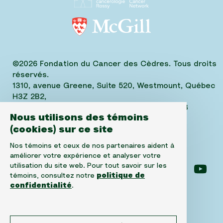
©2026 Fondation du Cancer des Cèdres. Tous droits
réservés.
1310, avenue Greene, Suite 520, Westmount, Québec
H3Z 2B2,
Téléphone: (514) 656-6662, Fax: (514) 303-1288
Nous utilisons des témoins
No. ARC 10520-2501-RR-0001
(cookies) sur ce site
Nos témoins et ceux de nos partenaires aident à
améliorer votre expérience et analyser votre
utilisation du site web. Pour tout savoir sur les
Suivez-nous sur facebook
Suivez-nous sur instagram
Suivez-nous sur l
Suiv
témoins, consultez notre
politique de
confidentialité
.
Avertissement