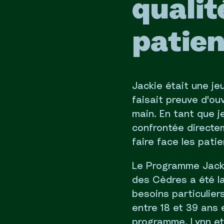
qualit
patien
Jackie était une je
faisait preuve d'ou
main. En tant que j
confrontée directe
faire face les pati
Le Programme Jacki
des Cèdres a été l
besoins particulier
entre 18 et 39 ans 
programme, Lynn et