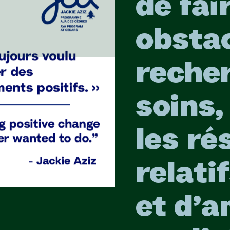
de fai
obstac
reche
soins,
les ré
relati
et d’a