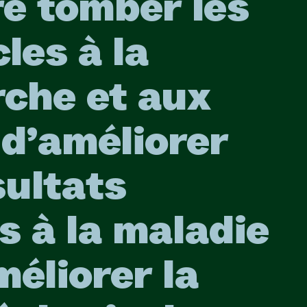
re tomber les
les à la
rche et aux
 d’améliorer
sultats
fs à la maladie
méliorer la