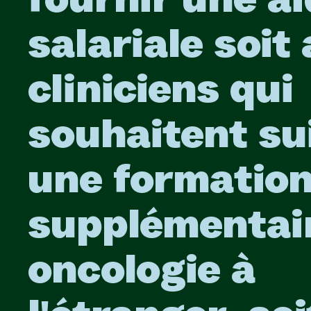
fournir une a
salariale soit
cliniciens qui
souhaitent su
une formatio
supplémentai
oncologie à