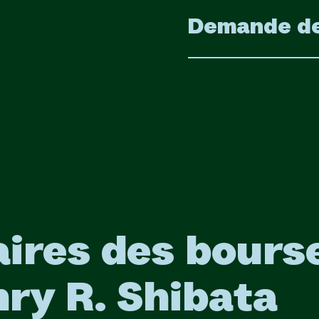
Demande de
aires des bours
ry R. Shibata