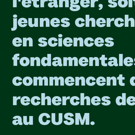
l'étranger, so
jeunes cherc
en sciences
fondamentale
commencent 
recherches d
au CUSM.