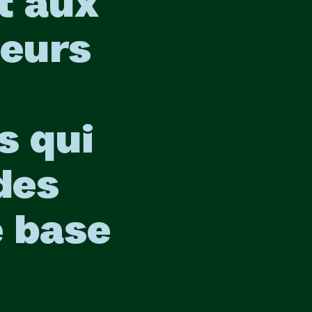
it aux
heurs
s qui
des
e base