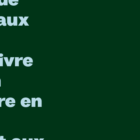
ide
 aux
ivre
n
re en