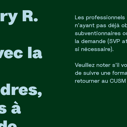
ry R.
Les professionnels 
n’ayant pas déjà o
subventionnaires ou
la demande (SVP at
vec la
si nécessaire).
Veuillez noter s’il 
de suivre une form
retourner au CUSM à
dres,
s à